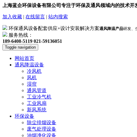
上海蓝企环保设备有限公司专注于环保及通风领域内的技术开发
加入收藏
|
在线留言
|
站内搜索
环保通风设备配套供应+设计安装解决方案
通风降温产品
研发、
服务热线：
189-6408-5119
021-59136051
Toggle navigation
网站首页
通风降温设备
冷风机
风机
湿帘
通风管道
工业冷气机
工业风扇
新风系统
环保设备
除尘排烟设备
废气处理设备
油烟净化设备