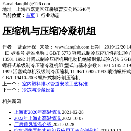
E-mail:lanqihb@126.com
地址：上海市嘉定区江桥镇曹安公路3646号
当前位置：
首页
》行业动态
压缩机与压缩冷凝机组
作者： 蓝企环保 来源： www.lanqihb.com 日期：2019/12/20 14
ID 标准号 标准名称 1 GB/T 5773 容积式制冷压缩机性能试验方法
13501-1992 封闭式制冷压缩机用电动机绝缘耐氟试验方法 5 GB/T 1
螺杆式单级制冷压缩冷凝机组 型式与基本参数 8 JB/T 5145.2-19
1999 活塞式单机双级制冷压缩机 11 JB/T 6906-1993 喷油螺杆
GB/T 19410-2003 螺杆式制冷剂压缩机
上一个：
室内塑料排水管道安装工艺标准
下一个：
冷冻与冷藏设备
相关新闻
上海市2020年高温情况
2021-02-28
2022年上海市高温情况
2022-10-07
厂房通风降温介绍
2021-02-28
空气源热泵热水机组及应用工程实例分析
2019-10-10